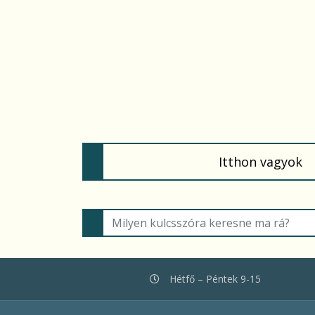
(c
Itthon vagyok
Hétfő – Péntek 9-15