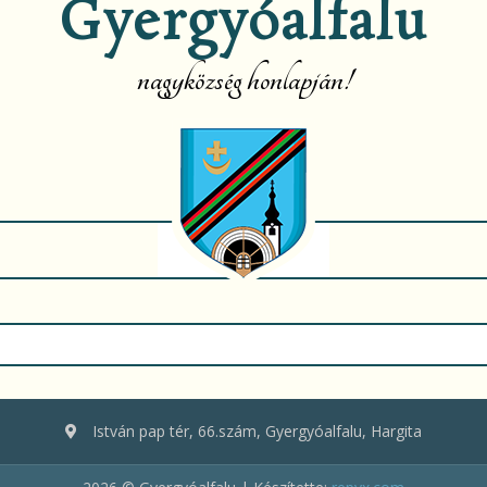
Gyergyóalfalu
nagyközség honlapján!
urrent)
István pap tér, 66.szám, Gyergyóalfalu, Hargita