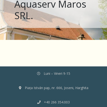
Aquaserv Maros
SRL.
Luni – Vineri 9-15
Piața István pap, nr. 666, Joseni, Harghita
+40 266 354.003