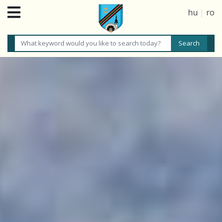
hu
|
ro