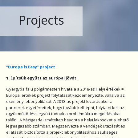
Projects
“Europe is Easy” project
1. Építsük együtt az európai jövőt!
Gyergyóalfalu polgármesteri hivatala a 2018-as Helyi értékek =
Európai értékek projekt folytatását kezdeményezte, vállalva az
esemény lebonyolítását. A 2018-as projekt lezárásakor a
partnerek egyetértettek, hogy tovább kell lépni, folytatni kell az
együttműködést, együtt tudnak a problémákra megoldásokat
találni. A házigazda ismételten bevonta a helyi lakosokat a lehető
legmagasabb számban. Megszervezte a vendégek utazását és
ellátását, biztosította a projekt lebonyolításához szükséges