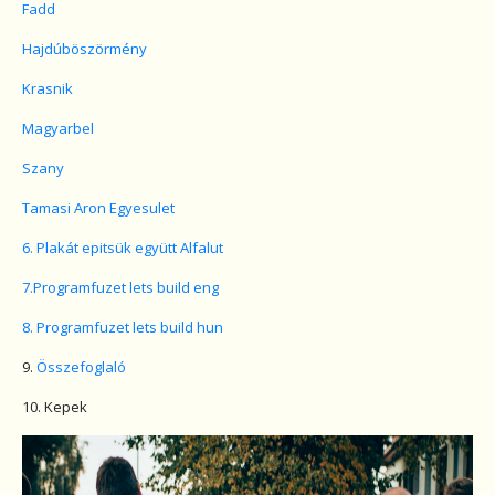
Fadd
Hajdúböszörmény
Krasnik
Magyarbel
Szany
Tamasi Aron Egyesulet
6. Plakát epitsük együtt Alfalut
7.Programfuzet lets build eng
8. Programfuzet lets build hun
9.
Összefoglaló
10. Kepek