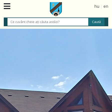
hu
|
en