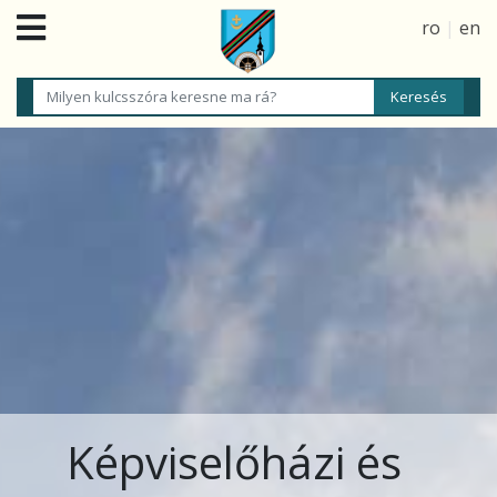
ro
|
en
Képviselőházi és