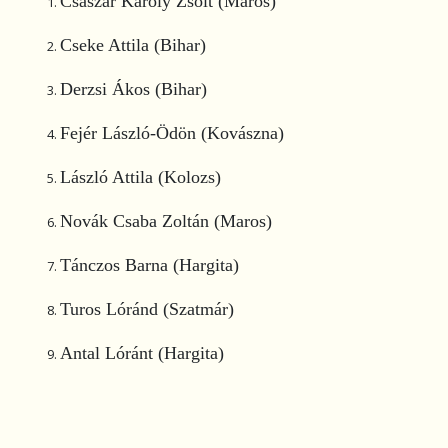
Császár Károly Zsolt (Maros)
Cseke Attila (Bihar)
Derzsi Ákos (Bihar)
Fejér László-Ödön (Kovászna)
László Attila (Kolozs)
Novák Csaba Zoltán (Maros)
Tánczos Barna (Hargita)
Turos Lóránd (Szatmár)
Antal Lóránt (Hargita)