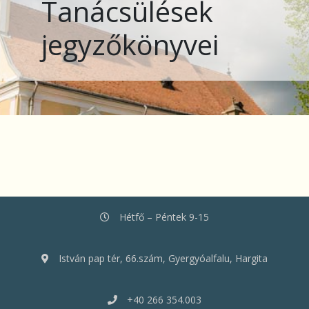
Tanácsülések
jegyzőkönyvei
Hétfő – Péntek 9-15
István pap tér, 66.szám, Gyergyóalfalu, Hargita
+40 266 354.003