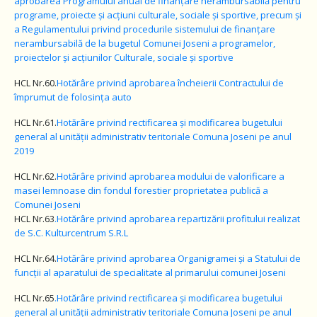
aprobarea Programului anual de finanțare nerambursabilă pentru
programe, proiecte și acțiuni culturale, sociale și sportive, precum și
a Regulamentului privind procedurile sistemului de finanțare
nerambursabilă de la bugetul Comunei Joseni a programelor,
proiectelor și acțiunilor Culturale, sociale și sportive
HCL Nr.60.
Hotărâre
privind aprobarea încheierii Contractului de
împrumut de folosința auto
HCL Nr.61.
Hotărâre
privind rectificarea și modificarea bugetului
general al unității administrativ teritoriale Comuna Joseni pe anul
2019
HCL Nr.62.
Hotărâre privind aprobarea modului de valorificare a
masei lemnoase din fondul forestier proprietatea publică a
Comunei Joseni
HCL Nr.63
.Hotărâre
privind aprobarea repartizării profitului realizat
de S.C. Kulturcentrum S.R.L
HCL Nr.64.
Hotărâre
privind aprobarea Organigramei și a Statului de
funcții al aparatului de specialitate al primarului comunei Joseni
HCL Nr.65
.Hotărâre
privind rectificarea și modificarea bugetului
general al unității administrativ teritoriale Comuna Joseni pe anul