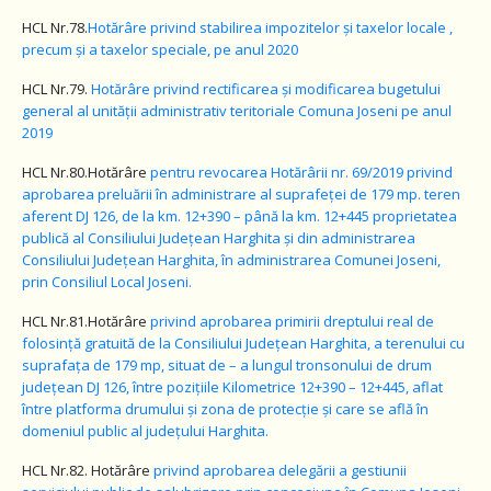
HCL Nr.78.
Hotărâre
privind stabilirea impozitelor și taxelor locale ,
precum și a taxelor speciale, pe anul 2020
HCL Nr.79.
Hotărâre
privind rectificarea și modificarea bugetului
general al unității administrativ teritoriale Comuna Joseni pe anul
2019
HCL Nr.80.Hotărâre
pentru revocarea Hotărârii nr. 69/2019 privind
aprobarea preluării în administrare al suprafeței de 179 mp. teren
aferent DJ 126, de la km. 12+390 – până la km. 12+445 proprietatea
publică al Consiliului Județean Harghita și din administrarea
Consiliului Județean Harghita, în administrarea Comunei Joseni,
prin Consiliul Local Joseni.
HCL Nr.81.Hotărâre
privind aprobarea primirii dreptului real de
folosință gratuită de la Consiliului Județean Harghita, a terenului cu
suprafața de 179 mp, situat de – a lungul tronsonului de drum
județean DJ 126, între pozițiile Kilometrice 12+390 – 12+445, aflat
între platforma drumului și zona de protecție și care se află în
domeniul public al județului Harghita.
HCL Nr.82. Hotărâre
privind aprobarea delegării a gestiunii