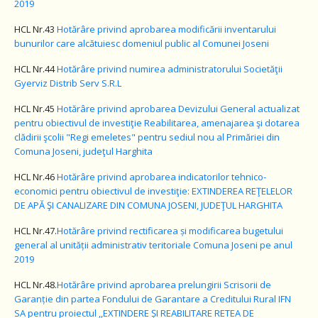
2019
HCL Nr.43
Hotărâre privind aprobarea modificării inventarului
bunurilor care alcătuiesc domeniul public al Comunei Joseni
HCL Nr.44
Hotărâre privind numirea administratorului Societăţii
Gyerviz Distrib Serv S.R.L
HCL Nr.45
Hotărâre privind aprobarea Devizului General actualizat
pentru obiectivul de investiţie Reabilitarea, amenajarea şi dotarea
clădirii şcolii "Regi emeletes" pentru sediul nou al Primăriei din
Comuna Joseni, judeţul Harghita
HCL Nr.46
Hotărâre privind aprobarea indicatorilor tehnico-
economici pentru obiectivul de investiţie: EXTINDEREA REŢELELOR
DE APĂ ŞI CANALIZARE DIN COMUNA JOSENI, JUDEŢUL HARGHITA
HCL Nr.47.
Hotărâre privind rectificarea și modificarea bugetului
general al unității administrativ teritoriale Comuna Joseni pe anul
2019
HCL Nr.48.
Hotărâre privind aprobarea prelungirii Scrisorii de
Garanție din partea Fondului de Garantare a Creditului Rural IFN
SA pentru proiectul ,,EXTINDERE ȘI REABILITARE RETEA DE