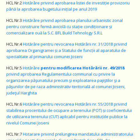
HCL Nr.2
Hotărâre privind aprobarea listei de investiție provizoriu
până la aprobarea bugetului inițial pe anul 2019
HCL Nr.3
Hotărâre privind aprobarea planului urbanistic zonal
pentru construire fermă avicolă cu stație condiționare și
comercializare ouă la S.C. BFL Build Tehnology S.R.L
HCL Nr.4
Hotărâre pentru revocarea Hotărârii nr. 31/2018 privind
aprobarea Organigramei și a Statului de funcții al aparatului de
specialitate al primarului comunei Joseni
HCL Nr.5
Hotărâre
pentru modificarea Hotărârii nr. 49/2018
privind aprobarea Regulamentului communal cu privire la
organizarea păşunatului precum şi exploatarea pajiştilor şi a
păşunilor
de pe raza administrativ-teritorială al comunei Joseni,
judeţul Harghita
HCL Nr.6
Hotărâre pentru revocarea Hotărârii nr. 55/2018 privind
stabilirea procentului de ocupare a terenului (POT) și coeficientului
de utilizarea terenului (CUT) aplicabil pentru instituțiile publice la
nivelul Comunei Joseni
HCL Nr.7
Hotarare privind prelungirea mandatului administratorului