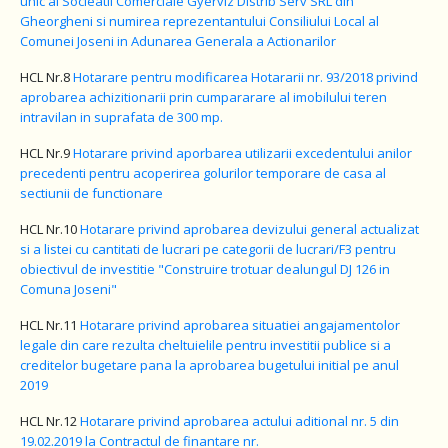
unic al Socieatii Comerciale Gyerviz Distrib Serv SRL din
Gheorgheni si numirea reprezentantului Consiliului Local al
Comunei Joseni in Adunarea Generala a Actionarilor
HCL Nr.8
Hotarare pentru modificarea Hotararii nr. 93/2018 privind
aprobarea achizitionarii prin cumpararare al imobilului teren
intravilan in suprafata de 300 mp.
HCL Nr.9
Hotarare privind aporbarea utilizarii excedentului anilor
precedenti pentru acoperirea golurilor temporare de casa al
sectiunii de functionare
HCL Nr.10
Hotarare privind aprobarea devizului general actualizat
si a listei cu cantitati de lucrari pe categorii de lucrari/F3 pentru
obiectivul de investitie "Construire trotuar dealungul DJ 126 in
Comuna Joseni"
HCL Nr.11
Hotarare privind aprobarea situatiei angajamentolor
legale din care rezulta cheltuielile pentru investitii publice si a
creditelor bugetare pana la aprobarea bugetului initial pe anul
2019
HCL Nr.12
Hotarare privind aprobarea actului aditional nr. 5 din
19.02.2019 la Contractul de finantare nr.