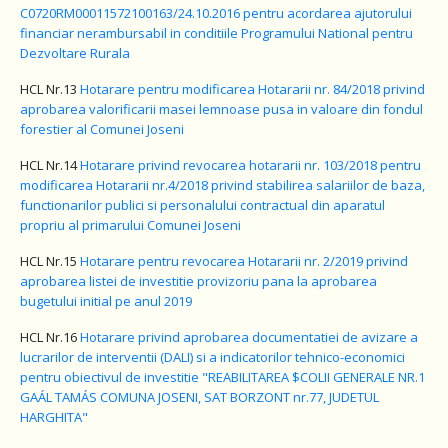
C0720RM00011572100163/24.10.2016 pentru acordarea ajutorului
financiar nerambursabil in conditiile Programului National pentru
Dezvoltare Rurala
HCL Nr.13
Hotarare pentru modificarea Hotararii nr. 84/2018 privind
aprobarea valorificarii masei lemnoase pusa in valoare din fondul
forestier al Comunei Joseni
HCL Nr.14
Hotarare privind revocarea hotararii nr. 103/2018 pentru
modificarea Hotararii nr.4/2018 privind stabilirea salariilor de baza,
functionarilor publici si personalului contractual din aparatul
propriu al primarului Comunei Joseni
HCL Nr.15
Hotarare pentru revocarea Hotararii nr. 2/2019 privind
aprobarea listei de investitie provizoriu pana la aprobarea
bugetului initial pe anul 2019
HCL Nr.16
Hotarare privind aprobarea documentatiei de avizare a
lucrarilor de interventii (DALI) si a indicatorilor tehnico-economici
pentru obiectivul de investitie "REABILITAREA $COLII GENERALE NR.1
GAÁL TAMÁS COMUNA JOSENI, SAT BORZONT nr.77, JUDETUL
HARGHITA"