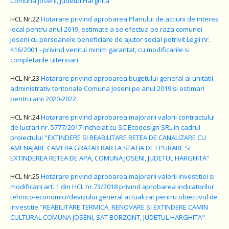
Comuna Joseni, judetul Harghita
HCL Nr.22
Hotarare privind aprobarea Planului de actiuni de interes
local pentru anul 2019, estimate a se efectua pe raza comunei
Joseni cu persoanele beneficiare de ajutor social potrivit Legii nr.
416/2001 - privind venitul minim garantat, cu modificarile si
completarile ulterioari
HCL Nr.23
Hotarare privind aprobarea bugetului general al unitatii
administrativ teritoriale Comuna Joseni pe anul 2019 si estimari
pentru anii 2020-2022
HCL Nr.24
Hotarare privind aprobarea majorarii valorii contractului
de lucrari nr. 5777/2017 incheiat cu SC Ecodesign SRL in cadrul
proiectului "EXTINDERE SI REABILITARE RETEA DE CANALIZARE CU
AMENAJARE CAMERA GRATAR RAR LA STATIA DE EPURARE SI
EXTINDEREA RETEA DE APA, COMUNA JOSENI, JUDETUL HARGHITA"
HCL Nr.25
Hotarare privind aprobarea majorarii valorii investitiei si
modificarii art. 1 din HCL nr.73/2018 privind aprobarea indicatorilor
tehnico-economici/devizului general actualizat pentru obiectivul de
investitie "REABILITARE TERMICA, RENOVARE SI EXTINDERE CAMIN
CULTURAL COMUNA JOSENI, SAT BORZONT, JUDETUL HARGHITA"