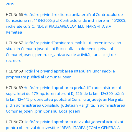
2019
HCL Nr.66.
Hotărâre
privind rezilierea unilaterală al Contractului de
Concesiune nr, 1184/2006 și al Contractului de închiriere nr. 40/2005,
încheiate cu S.C. INDUSTRIALIZAREA LAPTELUI HARGHITA S.A
Remetea
HCL Nr.67.
Hotărâre
privind închirierea imobilului - teren intravilan
situat in Comuna Joseni, sat Bucin, aflat in domeniul privat al
Comunei Joseni, pentru organizarea de activități turistice și de
recreere
HCL Nr.68.
Hotărâre
privind aprobarea intabulării unor imobile
proprietate publică al Comunei Joseni
HCL Nr.69.
Hotărâre
privind aprobarea preluării în administrare al
suprafeței de 179 mp. teren aferent DJ 126, de la km. 12+390 -până
la km. 12+445 proprietatea publică al Consiliului Județean Harghita
și din administrarea Consiliului Județean Harghita, in administrarea
Comunei Joseni, prin Consiliul Local Joseni
HCL Nr.70.
Hotărâre
privind aprobarea devizului general actualizat
pentru obiectivul de investiție ''REABILITAREA ȘCOALA GENERALA