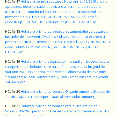
HCL Nr.17
Hotarare pentru revocarea Hotararii nr. 16/2019 privind
aprobarea documentatiei de avizare a lucrarilor de interventii
(DALI) si a indicatorilor tehnico-economici pentru obiectivul de
investitie "REABILITAREA $COLII GENERALE NR.1 GAÁL TAMÁS
COMUNA JOSENI, SAT BORZONT nr. 77. JUDETUL HARGHITA"
HCL Nr.18
Hotarare privind aprobarea documentatiei de avizare a
lucrarilor de interventii (DALI) si a indicatorilor tehnico-economici
pentru obiectivul de investitie "REABILITAREA $COLII GENERALE NR.1
GAÁL TAMÁS COMUNA JOSENI, SAT BORZONT nr. 77. JUDETUL
HARGHITA"
HCL Nr.19
Hotarare privind asigurarea finantarii din bugetul local a
categoriilor de cheltuieli, care nu se finanteaza de la bugetul de
stat prin PNDL in vederea implementarii obiectivului de investitie:
"Reabilitarea Scolii Generale nr. 1, Gaal Tamas din comuna Joseni.
sat Borzont"
HCL Nr.20
Hotarare privind aprobarea Organigrameiei a Statului de
functii al aparatului de specialitate al primarului comunei Joseni
HCL Nr.21
Hotarare privind aprobarea retelei scolare pe anul
Scolar 2019-2020 pentru unitatile de invatamant preuniversitar din