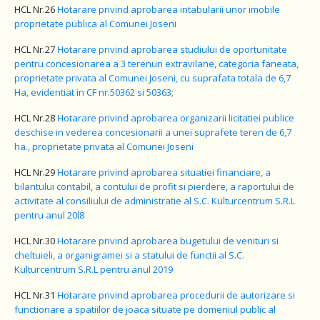
HCL Nr.26
Hotarare privind aprobarea intabularii unor imobile
proprietate publica al Comunei Joseni
HCL Nr.27
Hotarare privind aprobarea studiului de oportunitate
pentru concesionarea a 3 terenuri extravilane, categoria faneata,
proprietate privata al Comunei Joseni, cu suprafata totala de 6,7
Ha, evidentiat in CF nr.50362 si 50363;
HCL Nr.28
Hotarare privind aprobarea organizarii licitatiei publice
deschise in vederea concesionarii a unei suprafete teren de 6,7
ha., proprietate privata al Comunei Joseni
HCL Nr.29
Hotarare privind aprobarea situatiei financiare, a
bilantului contabil, a contului de profit si pierdere, a raportului de
activitate al consiliului de administratie al S.C. Kulturcentrum S.R.L
pentru anul 20l8
HCL Nr.30
Hotarare privind aprobarea bugetului de venituri si
cheltuieli, a organigramei si a statului de functii al S.C.
Kulturcentrum S.R.L pentru anul 2019
HCL Nr.31
Hotarare privind aprobarea procedurii de autorizare si
functionare a spatiilor de joaca situate pe domeniul public al