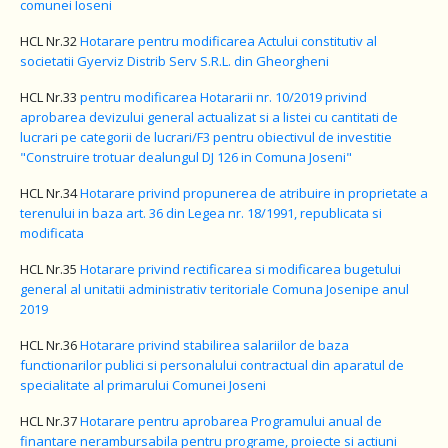
comunei Ioseni
HCL Nr.32
Hotarare pentru modificarea Actului constitutiv al
societatii Gyerviz Distrib Serv S.R.L. din Gheorgheni
HCL Nr.33
pentru modificarea Hotararii nr. 10/2019 privind
aprobarea devizului general actualizat si a listei cu cantitati de
lucrari pe categorii de lucrari/F3 pentru obiectivul de investitie
"Construire trotuar dealungul DJ 126 in Comuna Joseni"
HCL Nr.34
Hotarare privind propunerea de atribuire in proprietate a
terenului in baza art. 36 din Legea nr. 18/1991, republicata si
modificata
HCL Nr.35
Hotarare privind rectificarea si modificarea bugetului
general al unitatii administrativ teritoriale Comuna Josenipe anul
2019
HCL Nr.36
Hotarare privind stabilirea salariilor de baza
functionarilor publici si personalului contractual din aparatul de
specialitate al primarului Comunei Joseni
HCL Nr.37
Hotarare pentru aprobarea Programului anual de
finantare nerambursabila pentru programe, proiecte si actiuni