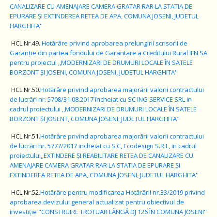
CANALIZARE CU AMENAJARE CAMERA GRATAR RAR LA STATIA DE
EPURARE ȘI EXTINDEREA RETEA DE APA, COMUNA JOSENI, JUDETUL
HARGHITA''
HCL Nr.49.
Hotărâre
privind aprobarea prelungirii scrisorii de
Garanție din partea fondului de Garantare a Creditului Rural IFN SA
pentru proiectul ,,MODERNIZARI DE DRUMURI LOCALE ÎN SATELE
BORZONT ȘI JOSENI, COMUNA JOSENI, JUDETUL HARGHITA''
HCL Nr.50.
Hotărâre
privind aprobarea majorării valorii contractului
de lucrări nr. 5708/31.08.2017 încheiat cu SC ING SERVICE SRL in
cadrul proiectului ,,MODERNIZARI DE DRUMURI LOCALE ÎN SATELE
BORZONT ȘI JOSENT, COMUNA JOSENI, JUDETUL HARGHITA"
HCL Nr.51.
Hotărâre
privind aprobarea majorării valorii contractului
de lucrări nr. 5777/2017 incheiat cu S.C, Ecodesign S.R.L, in cadrul
proiectului,,EXTINDERE ȘI REABILITARE RETEA DE CANALIZARE CU
AMENAJARE CAMERA GRATAR RAR LA STATIA DE EPURARE ȘI
EXTINDEREA RETEA DE APA, COMUNA JOSENI, JUDETUL HARGHITA''
HCL Nr.52.
Hotărâre pentru modificarea Hotărârii nr.33/2019 privind
aprobarea devizului general actualizat pentru obiectivul de
investiție "CONSTRUIRE TROTUAR LÂNGĂ DJ 126 ÎN COMUNA JOSENI''