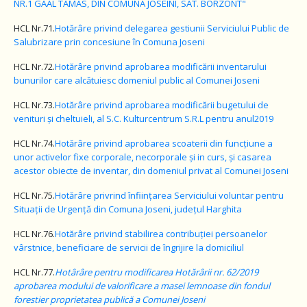
NR.1 GAAL TAMAS, DIN COMUNA JOSEINI, SAT. BORZONT"
HCL Nr.71.
Hotărâre privind delegarea gestiunii Serviciului Public de
Salubrizare prin concesiune în Comuna Joseni
HCL Nr.72.
Hotărâre
privind aprobarea modificării inventarului
bunurilor care alcătuiesc domeniul public al Comunei Joseni
HCL Nr.73.
Hotărâre
privind aprobarea modificării bugetului de
venituri și cheltuieli, al S.C. Kulturcentrum S.R.L pentru anul2019
HCL Nr.74.
Hotărâre
privind aprobarea scoaterii din funcțiune a
unor activelor fixe corporale, necorporale și in curs, și casarea
acestor obiecte de inventar, din domeniul privat al Comunei Joseni
HCL Nr.75.
Hotărâre privrind înființarea Serviciului voluntar pentru
Situații de Urgență din Comuna Joseni, județul Harghita
HCL Nr.76.
Hotărâre privind stabilirea contribuției persoanelor
vârstnice, beneficiare de servicii de îngrijire la domiciliul
HCL Nr.77.
Hotârâre
pentru modificarea Hotărârii nr. 62/2019
aprobarea modului de valorificare a masei lemnoase din fondul
forestier proprietatea publică a Comunei Joseni