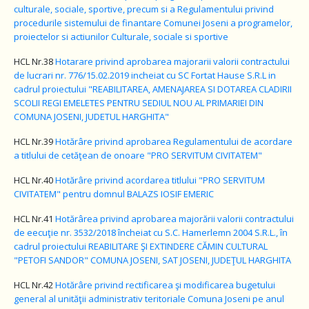
culturale, sociale, sportive, precum si a Regulamentului privind
procedurile sistemului de finantare Comunei Joseni a programelor,
proiectelor si actiunilor Culturale, sociale si sportive
HCL Nr.38
Hotarare privind aprobarea majorarii valorii contractului
de lucrari nr. 776/15.02.2019 incheiat cu SC Fortat Hause S.R.L in
cadrul proiectului "REABILITAREA, AMENAJAREA SI DOTAREA CLADIRII
SCOLII REGI EMELETES PENTRU SEDIUL NOU AL PRIMARIEI DIN
COMUNA JOSENI, JUDETUL HARGHITA"
HCL Nr.39
Hotărâre privind aprobarea Regulamentului de acordare
a titlului de cetăţean de onoare "PRO SERVITUM CIVITATEM"
HCL Nr.40
Hotărâre privind acordarea titlului "PRO SERVITUM
CIVITATEM" pentru domnul BALAZS IOSIF EMERIC
HCL Nr.41
Hotărârea privind aprobarea majorării valorii contractului
de eecuţie nr. 3532/2018 încheiat cu S.C. Hamerlemn 2004 S.R.L., în
cadrul proiectului REABILITARE ŞI EXTINDERE CĂMIN CULTURAL
"PETOFI SANDOR" COMUNA JOSENI, SAT JOSENI, JUDEŢUL HARGHITA
HCL Nr.42
Hotărâre privind rectificarea şi modificarea bugetului
general al unităţii administrativ teritoriale Comuna Joseni pe anul