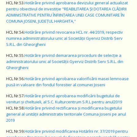
HCL Nr.53.
Hotărâre privind aprobarea devizului general actualizat
pentru obiectivul de investiție "REABILITAREA ȘI DOTAREA CLĂDIRII
ADMINISTRATIVE PENTRU ÎNFIINȚAREA UNEI CASE COMUNITARE ÎN
COMUNA JOSENI, JUDEȚUL HARGHITA,''
HCL Nr.54.
Hotărâre privind revocarea HCL nr. 44/2019, respectiv
numirea administratorului unic al Societății Gyerviz Distrib Serv
S.R.L. din Gheorgheni
HCL Nr.55.
Hotărâre
privind demararea procedurii de selecție a
administratorului unic al Societății Gyerviz Distrib Serv S.R.L. din
Gheorgheni
HCL Nr.56.
Hotărâre
privind aprobarea valorificării masei lemnoase
pusă in valoare din fondul forestier al comunei Joseni
HCL Nr.57.
Hotărâre privind aprobarea modificării bugetului de
venituri și cheltuieli, al S.C. Kulturcentrum S.R.L pentru anul2019
HCL Nr.58.
Hotărâre
privind rectificarea și modificarea bugetului
general al unității administrativ teritoriale Comuna Joseni pe anul
2019
HCL Nr.59.
Hotărâre privind modificarea Hotărîrii nr. 37/2019 pentru