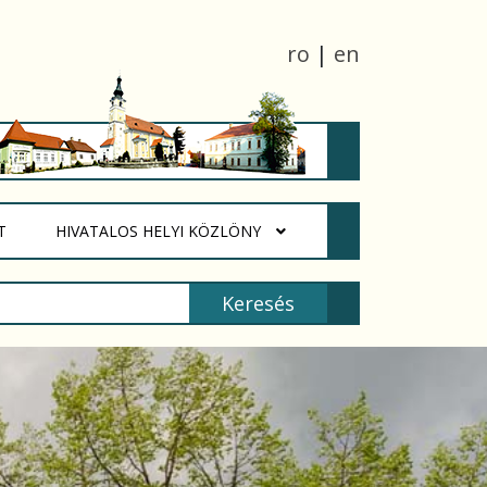
ro
|
en
(CURRENT)
T
HIVATALOS HELYI KÖZLÖNY